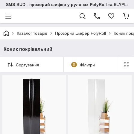
SMS-BUD - прозорий шифер у рулонах PolyRoll та ELYPLAS
Каталог товарів
Прозорий шифер PolyRoll
Коник пок
Коник покрівельний
Сортування
0
Фільтри