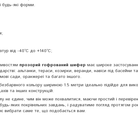
 будь-які форми.
м;
тур від -40°C до +140°C;
бливостям
прозорий гофрований шифер
має широке застосуванн
дарстві: альтанки, тераси, козирки, веранди, навіси під басейни та
имові сади, оранжереї та багато іншого.
безбарвного кольору шириною 1.5 метри ідеально підійде для вик
ахів та інших конструкцій.
іалу не єдине, чим він може похвалитися, маючи простий і перевіре
 будь-яких покрівельних завдань, і радуватиме погляд протягом рок
яє вибрати саме те, що подобається вам.