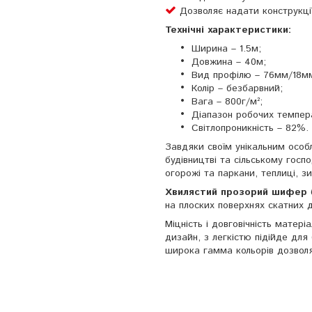
Дозволяє надати конструкції
Технічні характеристики:
Ширина – 1.5м;
Довжина – 40м;
Вид профілю – 76мм/18м
Колір – безбарвний;
Вага – 800г/м²;
Діапазон робочих темпера
Світлопроникність – 82%.
Завдяки своїм унікальним осо
будівництві та сільському госпо
огорожі та паркани, теплиці, з
Хвилястий прозорий шифер
на плоских поверхнях скатних д
Міцність і довговічність матер
дизайн, з легкістю підійде для
широка гамма кольорів дозвол