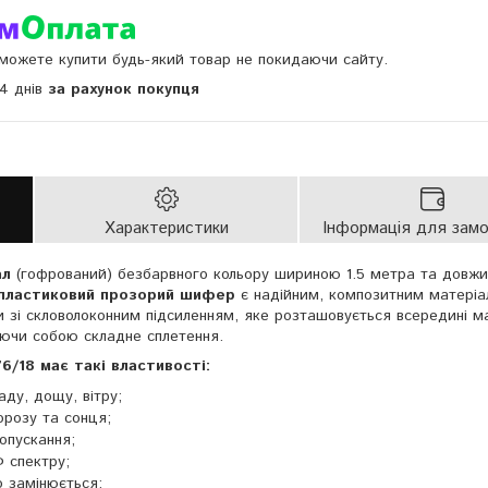
и можете купити будь-який товар не покидаючи сайту.
14 днів
за рахунок покупця
Характеристики
Інформація для зам
ал
(гофрований) безбарвного кольору шириною 1.5 метра та довж
пластиковий прозорий шифер
є надійним, композитним матеріа
и зі скловолоконним підсиленням, яке розташовується всередині м
ляючи собою складне сплетення.
/18 має такі властивості:
аду, дощу, вітру;
орозу та сонця;
опускання;
 спектру;
 замінюється;