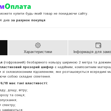
и можете купити будь-який товар не покидаючи сайту.
14 днів
за рахунок покупця
Характеристики
Інформація для зам
ал
(гофрований) безбарвного кольору шириною 2 метра та довжи
пластиковий прозорий шифер
є надійним, композитним матеріа
и зі скловолоконним підсиленням, яке розташовується всередині м
ляючи собою складне сплетення.
/18 має такі властивості:
аду, дощу, вітру;
орозу та сонця;
опускання;
 спектру;
 замінюється;