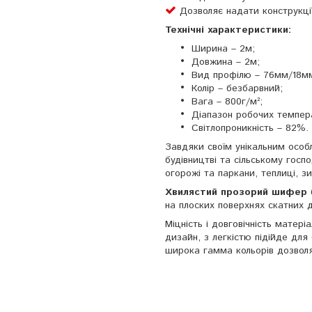
Дозволяє надати конструкції
Технічні характеристики:
Ширина – 2м;
Довжина – 2м;
Вид профілю – 76мм/18м
Колір – безбарвний;
Вага – 800г/м²;
Діапазон робочих темпера
Світлопроникність – 82%.
Завдяки своїм унікальним осо
будівництві та сільському госпо
огорожі та паркани, теплиці, з
Хвилястий прозорий шифер
на плоских поверхнях скатних д
Міцність і довговічність матер
дизайн, з легкістю підійде для
широка гамма кольорів дозвол