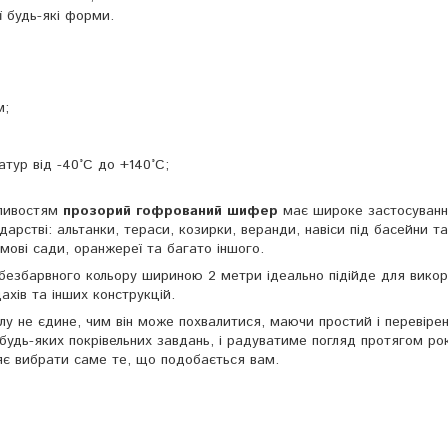
 будь-які форми.
м;
тур від -40°C до +140°C;
бливостям
прозорий гофрований шифер
має широке застосуванн
дарстві: альтанки, тераси, козирки, веранди, навіси під басейни та
имові сади, оранжереї та багато іншого.
безбарвного кольору шириною 2 метри ідеально підійде для вико
ахів та інших конструкцій.
іалу не єдине, чим він може похвалитися, маючи простий і перевіре
 будь-яких покрівельних завдань, і радуватиме погляд протягом рок
яє вибрати саме те, що подобається вам.