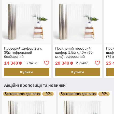
Прозорий шифер 2м х
Посилений прозорий
Пос
30м гофрований
шифер 1.5м х 40м (60
шифе
безбарвний
м.кв) гофрований
(75м
безбарвний
без
14 340
20 340
25 
₴
₴
17 940 ₴
23 940 ₴
Купити
Купити
Акційні пропозиції та новинки
Безкоштовна доставка
–20%
Безкоштовна доставка
–20%