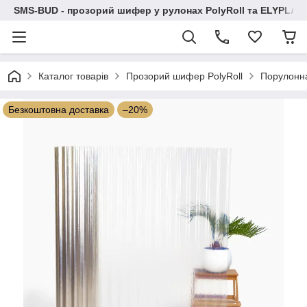
SMS-BUD - прозорий шифер у рулонах PolyRoll та ELYPLAS
Каталог товарів
Прозорий шифер PolyRoll
Порулонн
Безкоштовна доставка
–20%