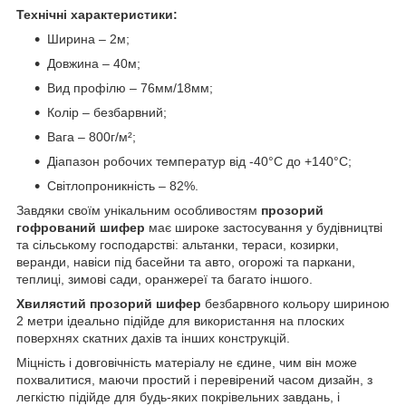
Технічні характеристики:
Ширина – 2м;
Довжина – 40м;
Вид профілю – 76мм/18мм;
Колір – безбарвний;
Вага – 800г/м²;
Діапазон робочих температур від -40°C до +140°C;
Світлопроникність – 82%.
Завдяки своїм унікальним особливостям
прозорий
гофрований шифер
має широке застосування у будівництві
та сільському господарстві: альтанки, тераси, козирки,
веранди, навіси під басейни та авто, огорожі та паркани,
теплиці, зимові сади, оранжереї та багато іншого.
Хвилястий прозорий шифер
безбарвного кольору шириною
2 метри ідеально підійде для використання на плоских
поверхнях скатних дахів та інших конструкцій.
Міцність і довговічність матеріалу не єдине, чим він може
похвалитися, маючи простий і перевірений часом дизайн, з
легкістю підійде для будь-яких покрівельних завдань, і