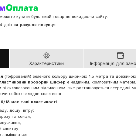
и можете купити будь-який товар не покидаючи сайту.
14 днів
за рахунок покупця
Характеристики
Інформація для зам
ал
(гофрований) зеленого кольору шириною 1.5 метра та довжиною
пластиковий прозорий шифер
є надійним, композитним матеріа
и зі скловолоконним підсиленням, яке розташовується всередині м
ляючи собою складне сплетення.
/18 має такі властивості:
аду, дощу, вітру;
орозу та сонця;
опускання;
 спектру;
 замінюється;