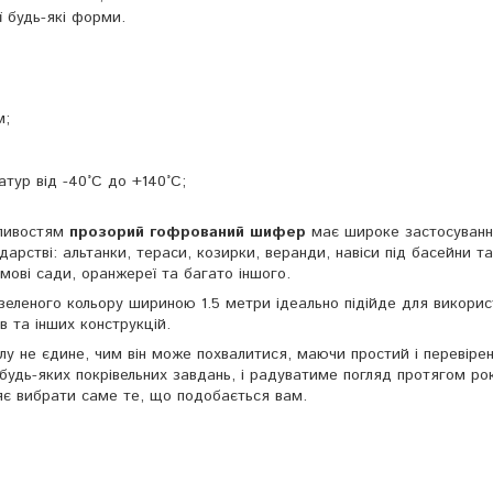
 будь-які форми.
м;
тур від -40°C до +140°C;
бливостям
прозорий гофрований шифер
має широке застосуванн
дарстві: альтанки, тераси, козирки, веранди, навіси під басейни та
имові сади, оранжереї та багато іншого.
зеленого кольору шириною 1.5 метри ідеально підійде для викорис
в та інших конструкцій.
іалу не єдине, чим він може похвалитися, маючи простий і перевіре
 будь-яких покрівельних завдань, і радуватиме погляд протягом рок
яє вибрати саме те, що подобається вам.