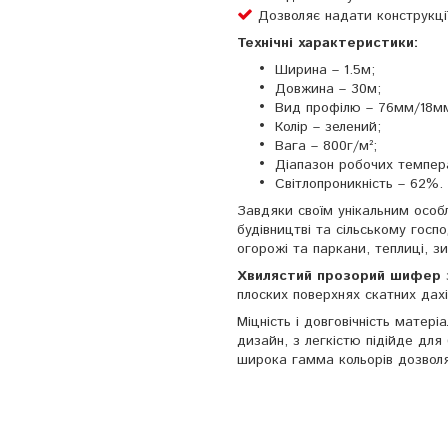
Дозволяє надати конструкції
Технічні характеристики:
Ширина – 1.5м;
Довжина – 30м;
Вид профілю – 76мм/18м
Колір – зелений;
Вага – 800г/м²;
Діапазон робочих темпера
Світлопроникність – 62%.
Завдяки своїм унікальним осо
будівництві та сільському госпо
огорожі та паркани, теплиці, з
Хвилястий прозорий шифер
плоских поверхнях скатних дахі
Міцність і довговічність матер
дизайн, з легкістю підійде для
широка гамма кольорів дозвол