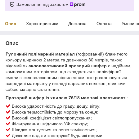
Замовлення під захистом
Опис
Характеристики
Доставка
Оплата
Умови п
Опис
Рулонний полімерний матеріал
(гофрований) блакитного
кольору шириною 2 метра та довжиною 30 метрів, також
відомий як
склопластиковий прозорий шифер
є надійним,
композитним матеріалом, що складається з поліефірної
смоли зі скловолоконним підсиленням, яке розташовується
всередині матеріалу у вигляді нарізаних волокон, являючи
собою складне сплетення.
Прозорий шифер із хвилею 76/18 має такі властивості:
Висока ударостійкість до граду, дощу, вітру;
Висока термостійкість до морозу та сонця;
Високий коефіцієнт світлопропускання;
Фільтрування шкідливого УФ спектру;
Швидко монтується та легко замінюється;
Дозволяє надати конструкції будь-які форми.