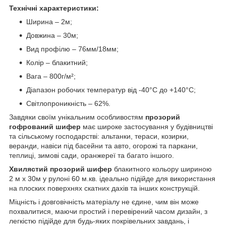
Технічні характеристики:
Ширина – 2м;
Довжина – 30м;
Вид профілю – 76мм/18мм;
Колір – блакитний;
Вага – 800г/м²;
Діапазон робочих температур від -40°C до +140°C;
Світлопроникність – 62%.
Завдяки своїм унікальним особливостям
прозорий
гофрований шифер
має широке застосування у будівництві
та сільському господарстві: альтанки, тераси, козирки,
веранди, навіси під басейни та авто, огорожі та паркани,
теплиці, зимові сади, оранжереї та багато іншого.
Хвилястий прозорий шифер
блакитного кольору шириною
2 м х 30м у рулоні 60 м.кв. ідеально підійде для використання
на плоских поверхнях скатних дахів та інших конструкцій.
Міцність і довговічність матеріалу не єдине, чим він може
похвалитися, маючи простий і перевірений часом дизайн, з
легкістю підійде для будь-яких покрівельних завдань, і