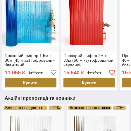
Прозорий шифер 1.5м х
Прозорий шифер 2м х
Проз
30м (45 м.кв) гофрований
30м (60 м.кв) гофрований
40м 
блакитний
червоний
блак
11 655
15 540
15 
₴
₴
13 455 ₴
17 940 ₴
Купити
Купити
Акційні пропозиції та новинки
Безкоштовна доставка
–20%
Безкоштовна доставка
–20%