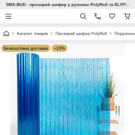
SMS-BUD - прозорий шифер у рулонах PolyRoll та ELYPLAS
Каталог товарів
Прозорий шифер PolyRoll
Порулонн
Безкоштовна доставка
–13%