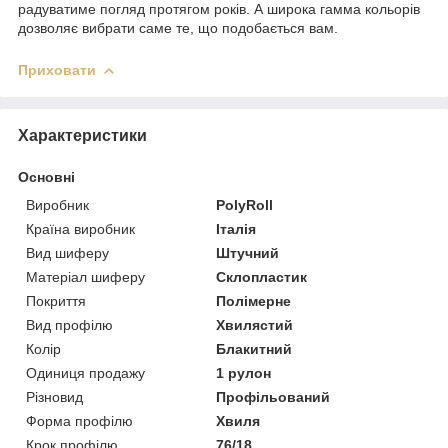
радуватиме погляд протягом років. А широка гамма кольорів
дозволяє вибрати саме те, що подобається вам.
Приховати
Характеристики
Основні
Виробник
PolyRoll
Країна виробник
Італія
Вид шиферу
Штучний
Матеріал шиферу
Склопластик
Покриття
Полімерне
Вид профілю
Хвилястий
Колір
Блакитний
Одиниця продажу
1 рулон
Різновид
Профільований
Форма профілю
Хвиля
Крок профілю
76/18