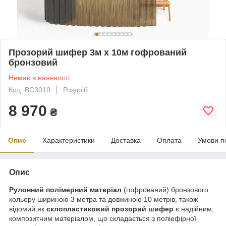
Прозорий шифер 3м х 10м гофрований
бронзовий
Немає в наявності
Код: BC3010
Роздріб
8 970
₴
Опис
Характеристики
Доставка
Оплата
Умови п
Опис
Рулонний полімерний матеріал
(гофрований) бронзового
кольору шириною 3 метра та довжиною 10 метрів, також
відомий як
склопластиковий прозорий шифер
є надійним,
композитним матеріалом, що складається з поліефірної