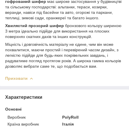
гофрований шифер
має широке застосування у будівництві
та сільському господарстві: альтанки, тераси, козирки,
веранди, навіси під басейни та авто, огорожі та паркани,
теплиці, зимові сади, оранжереї та багато іншого.
Хвилястий прозорий шифер
бронзового кольору шириною
3 метра ідеально підійде для використання на плоских
поверхнях скатних дахів та інших конструкцій.
Міцність і довговічність матеріалу не єдине, чим він може
похвалитися, маючи простий і перевірений часом дизайн, з
легкістю підійде для будь-яких покрівельних завдань, і
радуватиме погляд протягом років. А широка гамма кольорів
дозволяє вибрати саме те, що подобається вам.
Приховати
Характеристики
Основні
Виробник
PolyRoll
Країна виробник
Італія