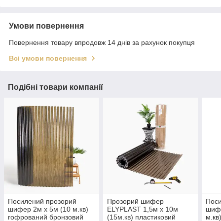
Умови повернення
Повернення товару впродовж 14 днів за рахунок покупця
Всі умови повернення
Подібні товари компанії
Посилений прозорий
Прозорий шифер
Пос
шифер 2м х 5м (10 м.кв)
ELYPLAST 1,5м х 10м
шифе
гофрований бронзовий
(15м.кв) пластиковий
м.кв