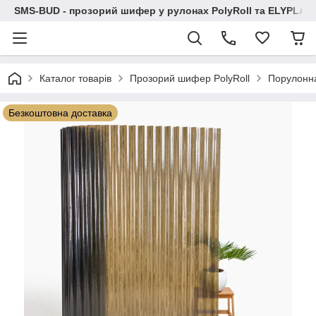
SMS-BUD - прозорий шифер у рулонах PolyRoll та ELYPLAS
Каталог товарів
Прозорий шифер PolyRoll
Порулонн
Безкоштовна доставка