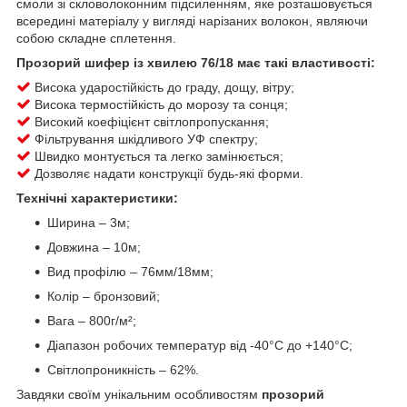
смоли зі скловолоконним підсиленням, яке розташовується
всередині матеріалу у вигляді нарізаних волокон, являючи
собою складне сплетення.
Прозорий шифер із хвилею 76/18 має такі властивості:
Висока ударостійкість до граду, дощу, вітру;
Висока термостійкість до морозу та сонця;
Високий коефіцієнт світлопропускання;
Фільтрування шкідливого УФ спектру;
Швидко монтується та легко замінюється;
Дозволяє надати конструкції будь-які форми.
Технічні характеристики:
Ширина – 3м;
Довжина – 10м;
Вид профілю – 76мм/18мм;
Колір – бронзовий;
Вага – 800г/м²;
Діапазон робочих температур від -40°C до +140°C;
Світлопроникність – 62%.
Завдяки своїм унікальним особливостям
прозорий