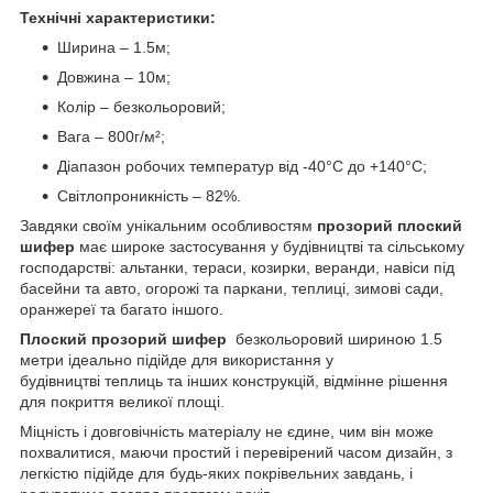
Технічні характеристики:
Ширина – 1.5м;
Довжина – 10м;
Колір – безкольоровий;
Вага – 800г/м²;
Діапазон робочих температур від -40°C до +140°C;
Світлопроникність – 82%.
Завдяки своїм унікальним особливостям
прозорий плоский
шифер
має широке застосування у будівництві та сільському
господарстві: альтанки, тераси, козирки, веранди, навіси під
басейни та авто, огорожі та паркани, теплиці, зимові сади,
оранжереї та багато іншого.
Плоский прозорий шифер
безкольоровий шириною 1.5
метри ідеально підійде для використання у
будівництві теплиць та інших конструкцій, відмінне рішення
для покриття великої площі.
Міцність і довговічність матеріалу не єдине, чим він може
похвалитися, маючи простий і перевірений часом дизайн, з
легкістю підійде для будь-яких покрівельних завдань, і