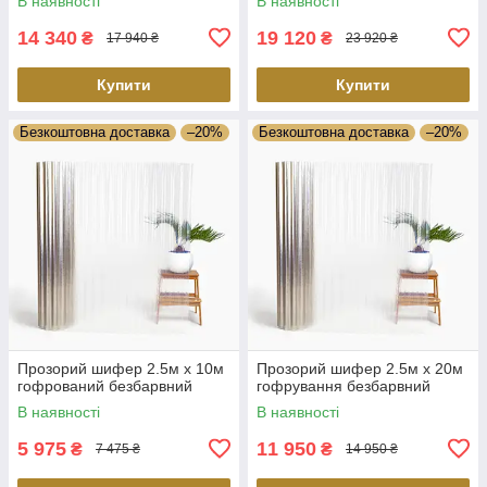
В наявності
В наявності
14 340
19 120
₴
₴
17 940 ₴
23 920 ₴
Купити
Купити
Безкоштовна доставка
–20%
Безкоштовна доставка
–20%
Прозорий шифер 2.5м х 10м
Прозорий шифер 2.5м х 20м
гофрований безбарвний
гофрування безбарвний
В наявності
В наявності
5 975
11 950
₴
₴
7 475 ₴
14 950 ₴