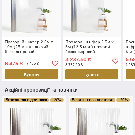
Прозорий шифер 2.5м х
Прозорий шифер 2.5м х
Пос
10м (25 м.кв) плоский
5м (12,5 м.кв) плоский
гофр
безкольоровий
безкольоровий
5 м 
(без
3 237,50
5 6
₴
6 475
₴
7 475 ₴
3 737,50 ₴
6 585
Купити
Купити
Акційні пропозиції та новинки
Безкоштовна доставка
–20%
Безкоштовна доставка
–20%