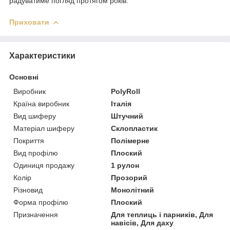
радуватиме погляд протягом років.
Приховати
Характеристики
Основні
Виробник
PolyRoll
Країна виробник
Італія
Вид шиферу
Штучний
Матеріал шиферу
Склопластик
Покриття
Полімерне
Вид профілю
Плоский
Одиниця продажу
1 рулон
Колір
Прозорий
Різновид
Монолітний
Форма профілю
Плоский
Призначення
Для теплиць і парників, Для
навісів, Для даху