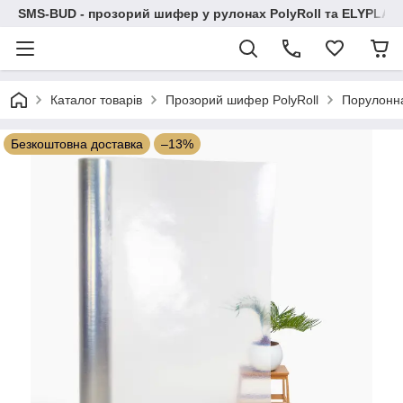
SMS-BUD - прозорий шифер у рулонах PolyRoll та ELYPLAS
Каталог товарів
Прозорий шифер PolyRoll
Порулонн
Безкоштовна доставка
–13%