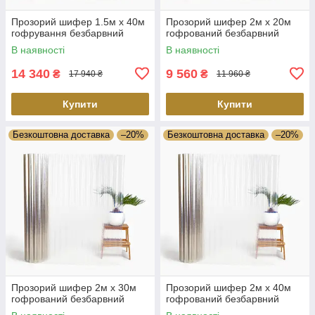
Прозорий шифер 1.5м х 40м
Прозорий шифер 2м х 20м
гофрування безбарвний
гофрований безбарвний
В наявності
В наявності
14 340
9 560
₴
₴
17 940 ₴
11 960 ₴
Купити
Купити
Безкоштовна доставка
–20%
Безкоштовна доставка
–20%
Прозорий шифер 2м х 30м
Прозорий шифер 2м х 40м
гофрований безбарвний
гофрований безбарвний