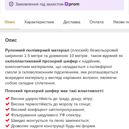
Замовлення під захистом
Опис
Характеристики
Доставка
Оплата
Умови п
Опис
Рулонний полімерний матеріал
(плоский) безкольоровий
шириною 1.5 метри та довжиною 10 метрів , також відомий як
склопластиковий прозорий шифер
є надійним,
композитним матеріалом, що складається з поліефірної
смоли зі скловолоконним підсиленням, яке розташовується
всередині матеріалу у вигляді нарізаних волокон, являючи
собою складне сплетення.
Плоский прозорий шифер має такі властивості:
Висока ударостійкість до граду, дощу, вітру;
Висока термостійкість до морозу та сонця;
Високий коефіцієнт світлопропускання;
Фільтрування шкідливого УФ спектру;
Швидко монтується та легко замінюється;
Дозволяє надати конструкції будь-які форми.