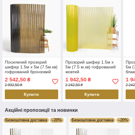
Посилений прозорий
Прозорий шифер 1.5м х
Проз
шифер 1.5м х 5м (7.5м.кв)
5м (7.5 м.кв) гофрований
5м (
гофрований бронзовий
жовтий
блак
2 542,50
1 942,50
1 9
₴
₴
2 992,50 ₴
2 242,50 ₴
2 242
Купити
Купити
Акційні пропозиції та новинки
Безкоштовна доставка
–20%
Безкоштовна доставка
–20%