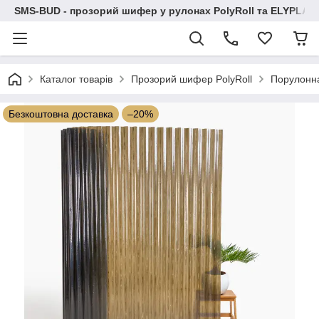
SMS-BUD - прозорий шифер у рулонах PolyRoll та ELYPLAS
Каталог товарів
Прозорий шифер PolyRoll
Порулонн
Безкоштовна доставка
–20%