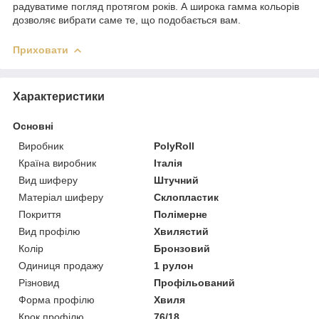
радуватиме погляд протягом років. А широка гамма кольорів
дозволяє вибрати саме те, що подобається вам.
Приховати
Характеристики
Основні
Виробник
PolyRoll
Країна виробник
Італія
Вид шиферу
Штучний
Матеріал шиферу
Склопластик
Покриття
Полімерне
Вид профілю
Хвилястий
Колір
Бронзовий
Одиниця продажу
1 рулон
Різновид
Профільований
Форма профілю
Хвиля
Крок профілю
76/18