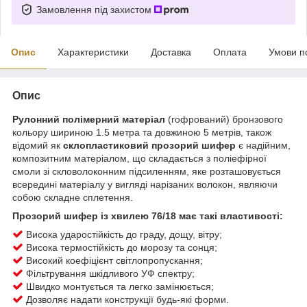
Замовлення під захистом
Опис
Характеристики
Доставка
Оплата
Умови п
Опис
Рулонний полімерний матеріал
(гофрований) бронзового
кольору шириною 1.5 метра та довжиною 5 метрів, також
відомий як
склопластиковий прозорий шифер
є надійним,
композитним матеріалом, що складається з поліефірної
смоли зі скловолоконним підсиленням, яке розташовується
всередині матеріалу у вигляді нарізаних волокон, являючи
собою складне сплетення.
Прозорий шифер із хвилею 76/18 має такі властивості:
Висока ударостійкість до граду, дощу, вітру;
Висока термостійкість до морозу та сонця;
Високий коефіцієнт світлопропускання;
Фільтрування шкідливого УФ спектру;
Швидко монтується та легко замінюється;
Дозволяє надати конструкції будь-які форми.