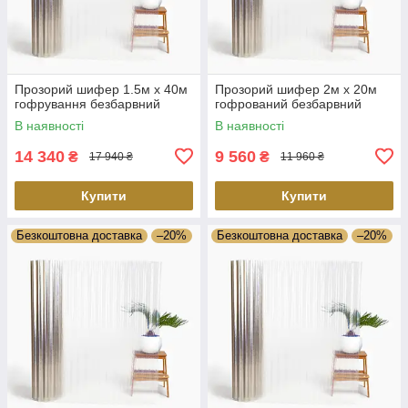
Прозорий шифер 1.5м х 40м
Прозорий шифер 2м х 20м
гофрування безбарвний
гофрований безбарвний
В наявності
В наявності
14 340
9 560
₴
₴
17 940 ₴
11 960 ₴
Купити
Купити
Безкоштовна доставка
–20%
Безкоштовна доставка
–20%