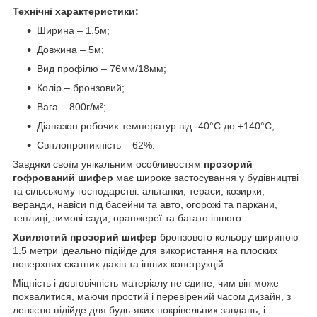
Технічні характеристики:
Ширина – 1.5м;
Довжина – 5м;
Вид профілю – 76мм/18мм;
Колір – бронзовий;
Вага – 800г/м²;
Діапазон робочих температур від -40°C до +140°C;
Світлопроникність – 62%.
Завдяки своїм унікальним особливостям
прозорий
гофрований шифер
має широке застосування у будівництві
та сільському господарстві: альтанки, тераси, козирки,
веранди, навіси під басейни та авто, огорожі та паркани,
теплиці, зимові сади, оранжереї та багато іншого.
Хвилястий прозорий шифер
бронзового кольору шириною
1.5 метри ідеально підійде для використання на плоских
поверхнях скатних дахів та інших конструкцій.
Міцність і довговічність матеріалу не єдине, чим він може
похвалитися, маючи простий і перевірений часом дизайн, з
легкістю підійде для будь-яких покрівельних завдань, і