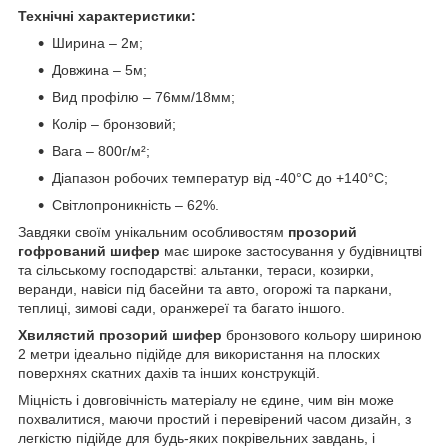
Технічні характеристики:
Ширина – 2м;
Довжина – 5м;
Вид профілю – 76мм/18мм;
Колір – бронзовий;
Вага – 800г/м²;
Діапазон робочих температур від -40°C до +140°C;
Світлопроникність – 62%.
Завдяки своїм унікальним особливостям
прозорий
гофрований шифер
має широке застосування у будівництві
та сільському господарстві: альтанки, тераси, козирки,
веранди, навіси під басейни та авто, огорожі та паркани,
теплиці, зимові сади, оранжереї та багато іншого.
Хвилястий прозорий шифер
бронзового кольору шириною
2 метри ідеально підійде для використання на плоских
поверхнях скатних дахів та інших конструкцій.
Міцність і довговічність матеріалу не єдине, чим він може
похвалитися, маючи простий і перевірений часом дизайн, з
легкістю підійде для будь-яких покрівельних завдань, і