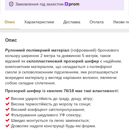
Замовлення під захистом
Опис
Характеристики
Доставка
Оплата
Умови п
Опис
Рулонний полімерний матеріал
(гофрований) бронзового
кольору шириною 2 метра та довжиною 5 метрів, також
відомий як
склопластиковий прозорий шифер
є надійним,
композитним матеріалом, що складається з поліефірної
смоли зі скловолоконним підсиленням, яке розташовується
всередині матеріалу у вигляді нарізаних волокон, являючи
собою складне сплетення.
Прозорий шифер із хвилею 76/18 має такі властивості:
Висока ударостійкість до граду, дощу, вітру;
Висока термостійкість до морозу та сонця;
Високий коефіцієнт світлопропускання;
Фільтрування шкідливого УФ спектру;
Швидко монтується та легко замінюється;
Дозволяє надати конструкції будь-які форми.