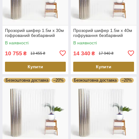
Прозорий шифер 1.5м х 30м
Прозорий шифер 1.5м х 40м
гофрований безбарвний
гофрування безбарвний
В наявності
В наявності
10 755
14 340
₴
₴
13 455 ₴
17 940 ₴
Купити
Купити
Безкоштовна доставка
–20%
Безкоштовна доставка
–20%