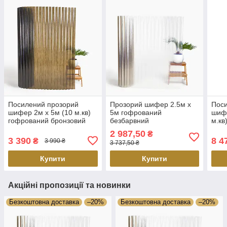
Посилений прозорий
Прозорий шифер 2.5м х
Пос
шифер 2м х 5м (10 м.кв)
5м гофрований
шифе
гофрований бронзовий
безбарвний
м.кв
брон
2 987,50
₴
3 390
8 4
₴
3 990 ₴
3 737,50 ₴
Купити
Купити
Акційні пропозиції та новинки
Безкоштовна доставка
–20%
Безкоштовна доставка
–20%