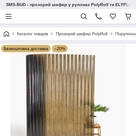
SMS-BUD - прозорий шифер у рулонах PolyRoll та ELYPLAS
Каталог товарів
Прозорий шифер PolyRoll
Порулонн
Безкоштовна доставка
–20%