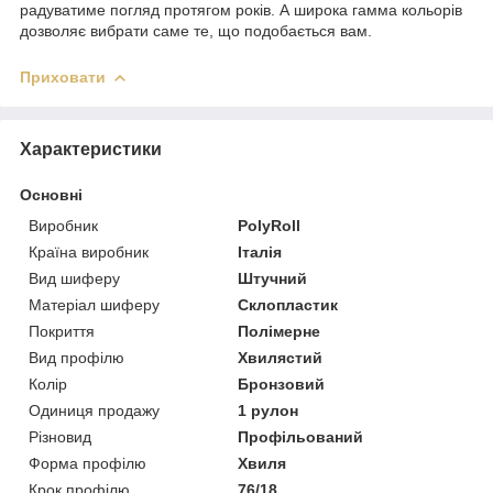
радуватиме погляд протягом років. А широка гамма кольорів
дозволяє вибрати саме те, що подобається вам.
Приховати
Характеристики
Основні
Виробник
PolyRoll
Країна виробник
Італія
Вид шиферу
Штучний
Матеріал шиферу
Склопластик
Покриття
Полімерне
Вид профілю
Хвилястий
Колір
Бронзовий
Одиниця продажу
1 рулон
Різновид
Профільований
Форма профілю
Хвиля
Крок профілю
76/18