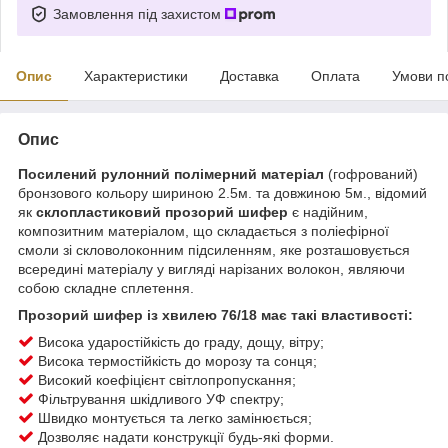
Замовлення під захистом
Опис
Характеристики
Доставка
Оплата
Умови п
Опис
Посилений рулонний полімерний матеріал
(гофрований)
бронзового кольору шириною 2.5м. та довжиною 5м., відомий
як
склопластиковий прозорий шифер
є надійним,
композитним матеріалом, що складається з поліефірної
смоли зі скловолоконним підсиленням, яке розташовується
всередині матеріалу у вигляді нарізаних волокон, являючи
собою складне сплетення.
Прозорий шифер із хвилею 76/18 має такі властивості:
Висока ударостійкість до граду, дощу, вітру;
Висока термостійкість до морозу та сонця;
Високий коефіцієнт світлопропускання;
Фільтрування шкідливого УФ спектру;
Швидко монтується та легко замінюється;
Дозволяє надати конструкції будь-які форми.