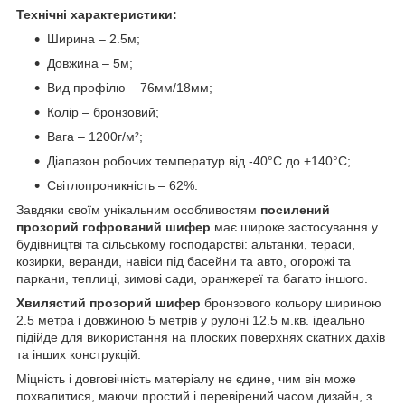
Технічні характеристики:
Ширина – 2.5м;
Довжина – 5м;
Вид профілю – 76мм/18мм;
Колір – бронзовий;
Вага – 1200г/м²;
Діапазон робочих температур від -40°C до +140°C;
Світлопроникність – 62%.
Завдяки своїм унікальним особливостям
посилений
прозорий гофрований шифер
має широке застосування у
будівництві та сільському господарстві: альтанки, тераси,
козирки, веранди, навіси під басейни та авто, огорожі та
паркани, теплиці, зимові сади, оранжереї та багато іншого.
Хвилястий прозорий шифер
бронзового кольору шириною
2.5 метра і довжиною 5 метрів у рулоні 12.5 м.кв. ідеально
підійде для використання на плоских поверхнях скатних дахів
та інших конструкцій.
Міцність і довговічність матеріалу не єдине, чим він може
похвалитися, маючи простий і перевірений часом дизайн, з