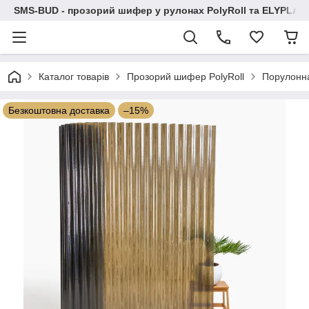
SMS-BUD - прозорий шифер у рулонах PolyRoll та ELYPLAS
Каталог товарів
Прозорий шифер PolyRoll
Порулонн
Безкоштовна доставка
–15%