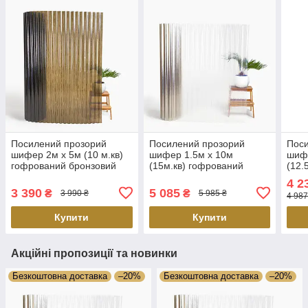
Посилений прозорий
Посилений прозорий
Пос
шифер 2м х 5м (10 м.кв)
шифер 1.5м х 10м
шифе
гофрований бронзовий
(15м.кв) гофрований
(12.
безбарвний
без
4 2
3 390
5 085
₴
₴
3 990 ₴
5 985 ₴
4 987
Купити
Купити
Акційні пропозиції та новинки
Безкоштовна доставка
–20%
Безкоштовна доставка
–20%