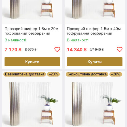
Прозорий шифер 1.5м х 20м
Прозорий шифер 1.5м х 40м
гофрований безбарвний
гофрування безбарвний
В наявності
В наявності
7 170
14 340
₴
₴
8 970 ₴
17 940 ₴
Купити
Купити
Безкоштовна доставка
–20%
Безкоштовна доставка
–20%